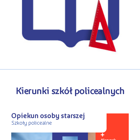
Kursy ONLINE
s
STREFA SŁUCHACZA
Kariera
Kursy stacjonarne
Kierunki szkół policealnych
Opiekun osoby starszej
Szkoły policealne